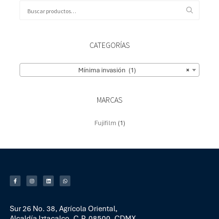
CATEGORÍAS
Mínima invasión (1)
×
MARCAS
Fujifilm
(1)
Sur 26 No. 38, Agrícola Oriental,
Alcaldía Iztacalco, C.P. 08500, CDMX