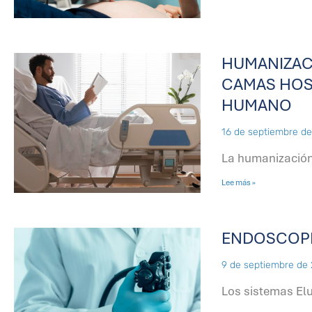
HUMANIZACI
CAMAS HOS
HUMANO
16 de septiembre d
La humanización
Lee más »
ENDOSCOPIA
9 de septiembre de
Los sistemas Elu