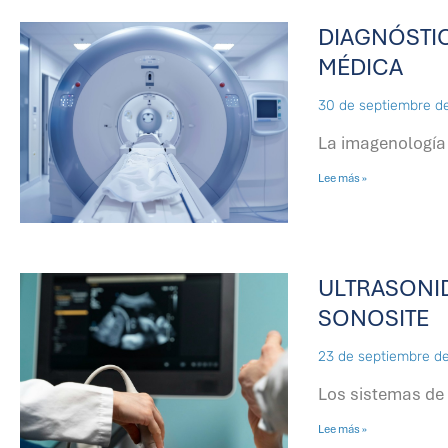
DIAGNÓSTI
MÉDICA
30 de septiembre d
La imagenología
Lee más »
ULTRASONI
SONOSITE
23 de septiembre d
Los sistemas de 
Lee más »