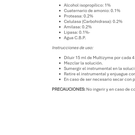
Alcohol isopropílico: 1%
Cuaternario de amonio: 0.1%
Proteasa: 0.2%
Celulasa (Carbohidrasa): 0.2%
Amilasa: 0.2%
Lipasa: 0.1%-
Agua C.B.P.
Instrucciones de uso:
Diluir 15 ml de Multizyme por cada 4 
Mezclar la solución.
Sumergir el instrumental en la soluci
Retire el instrumental y enjuague 
En caso de ser necesario secar con p
PRECAUCIONES:
No ingerir y en caso de c