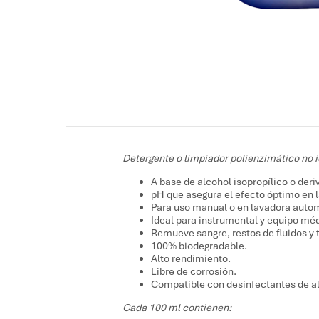
Detergente o limpiador polienzimático no i
A base de alcohol isopropílico o der
pH que asegura el efecto óptimo en 
Para uso manual o en lavadora auto
Ideal para instrumental y equipo mé
Remueve sangre, restos de fluidos y t
100% biodegradable.
Alto rendimiento.
Libre de corrosión.
Compatible con desinfectantes de alt
Cada 100 ml contienen: