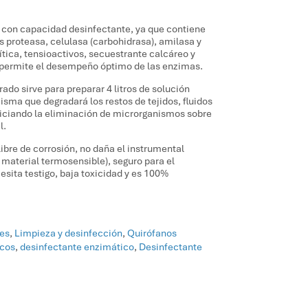
 con capacidad desinfectante, ya que contiene
proteasa, celulasa (carbohidrasa), amilasa y
lítica, tensioactivos, secuestrante calcáreo y
 permite el desempeño óptimo de las enzimas.
do sirve para preparar 4 litros de solución
sma que degradará los restos de tejidos, fluidos
iciando la eliminación de microrganismos sobre
l.
libre de corrosión, no daña el instrumental
 material termosensible), seguro para el
cesita testigo, baja toxicidad y es 100%
es
,
Limpieza y desinfección
,
Quirófanos
icos
,
desinfectante enzimático
,
Desinfectante