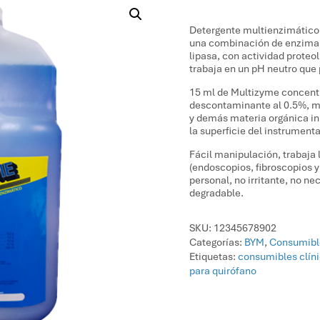
Detergente multienzimático
una combinación de enzimas 
lipasa, con actividad proteo
trabaja en un pH neutro que
15 ml de Multizyme concentra
descontaminante al 0.5%, mi
y demás materia orgánica in
la superficie del instrumenta
Fácil manipulación, trabaja 
(endoscopios, fibroscopios y
personal, no irritante, no ne
degradable.
SKU:
12345678902
Categorías:
BYM
,
Consumibl
Etiquetas:
consumibles clín
para quirófano