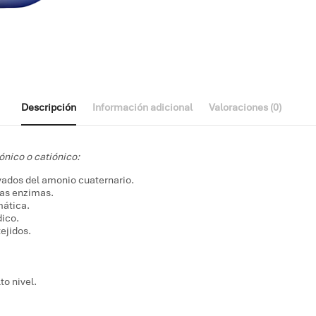
Descripción
Información adicional
Valoraciones (0)
ónico o catiónico:
ivados del amonio cuaternario.
las enzimas.
mática.
dico.
ejidos.
o nivel.