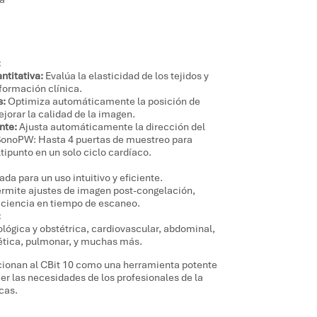
:
ntitativa:
Evalúa la elasticidad de los tejidos y
formación clínica.
s:
Optimiza automáticamente la posición de
jorar la calidad de la imagen.
nte:
Ajusta automáticamente la dirección del
 SonoPW: Hasta 4 puertas de muestreo para
ipunto en un solo ciclo cardíaco.
ada para un uso intuitivo y eficiente.
rmite ajustes de imagen post-congelación,
iciencia en tiempo de escaneo.
:
ológica y obstétrica, cardiovascular, abdominal,
tica, pulmonar, y muchas más.
cionan al CBit 10 como una herramienta potente
acer las necesidades de los profesionales de la
cas.