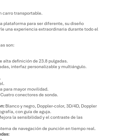
 carro transportable.
a plataforma para ser diferente, su diseño
le una experiencia extraordinaria durante todo el
cas son:
 alta definición de 23.8 pulgadas.
adas, interfaz personalizable y multiángulo.
.
el.
da para mayor movilidad.
Cuatro conectores de sonda.
:
n:
Blanco y negro, Doppler-color, 3D/4D, Doppler
ografía, con guía de aguja.
ejora la sensibilidad y el contraste de las
stema de navegación de punción en tiempo real.
ndas:
xa