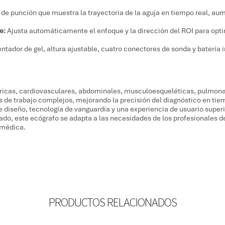
e punción que muestra la trayectoria de la aguja en tiempo real, aum
e:
Ajusta automáticamente el enfoque y la dirección del ROI para optim
ntador de gel, altura ajustable, cuatro conectores de sonda y batería in
tricas, cardiovasculares, abdominales, musculoesqueléticas, pulmonare
s de trabajo complejos, mejorando la precisión del diagnóstico en tiem
 diseño, tecnología de vanguardia y una experien
cia de usuario superi
do, este ecógrafo se adapta a las necesidades de los profesionales de
 médica.
PRODUCTOS RELACIONADOS