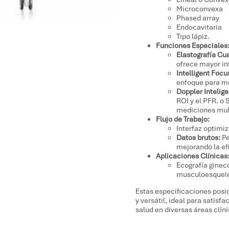
Microconvexa
Phased array
Endocavitaria
Tipo lápiz.
Funciones Especiales
Elastografía Cua
ofrece mayor in
Intelligent Focu
enfoque para me
Doppler Intelige
ROI y el PFR. o
mediciones mult
Flujo de Trabajo:
Interfaz optimiz
Datos brutos:
Pe
mejorando la ef
Aplicaciones Clínicas
Ecografía ginec
musculoesquelé
Estas especificaciones posi
y versátil, ideal para satisf
salud en diversas áreas clíni