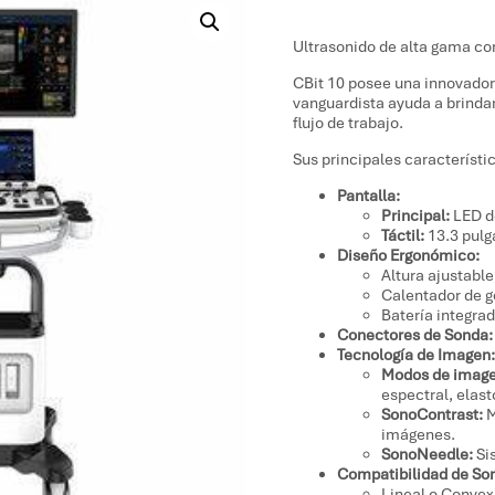
Ultrasonido de alta gama con
CBit 10 posee una innovador
vanguardista ayuda a brindar
flujo de trabajo.
Sus principales característi
Pantalla:
Principal:
LED de
Táctil:
13.3 pulg
Diseño Ergonómico:
Altura ajustable
Calentador de g
Batería integra
Conectores de Sonda:
Tecnología de Imagen
Modos de image
espectral, elast
SonoContrast:
M
imágenes.
SonoNeedle:
Si
Compatibilidad de So
Lineal o Conve